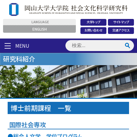
LANGUAGE
大学トップ
サイトマップ
ENGLISH
お問い合わせ
交通アクセス
MENU
研究科紹介
博士前期課程 一覧
国際社会専攻
●総合人文学 学位プログラム