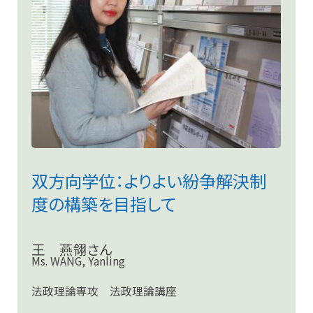
双方向学位：よりよい紛争解決制
度の構築を目指して
王 燕翎さん
Ms. WANG, Yanling
法政理論専攻 法政理論講座